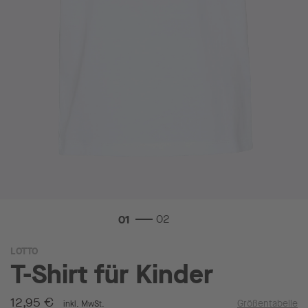
Zum
LOTTO
Anfang
T-Shirt für Kinder
der
Bildgalerie
springen
12,95 €
Größentabelle
inkl. MwSt.