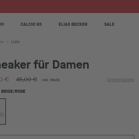
S
JO
CALCIO 93
ELIAS BECKER
SALE
Lotto
ite
eaker für Damen
0 €
45,00 €
Größentabelle
inkl. MwSt.
BEIGE/ROSE