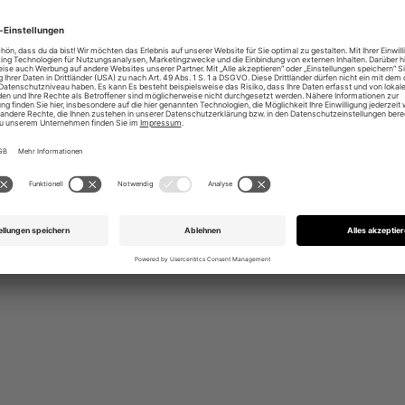
eichtes Obermaterial
r alle Streetwear Styles