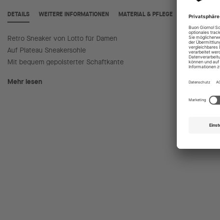
DETAILS
WEITERE INFORMATIONEN
MATERIAL & PFLEGE
Retro Sneaker von Lotto für Damen
Pflegel
Auf Plateau Sneakersohle
Ideal fü
Mit bequem gepolsterter Schaftkante
Mehr lesen