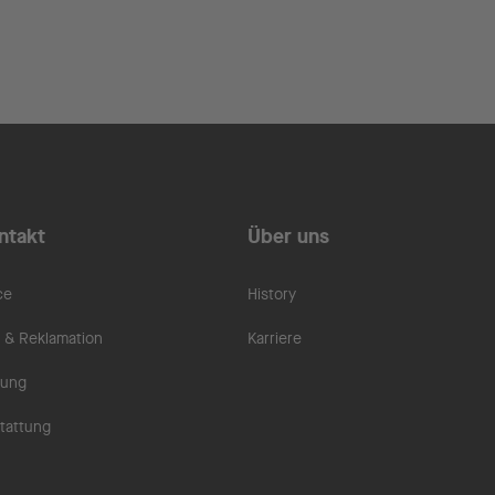
ntakt
Über uns
ce
History
& Reklamation
Karriere
rung
tattung