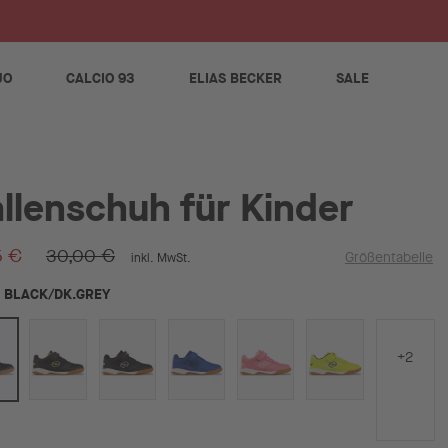
S
JO
CALCIO 93
ELIAS BECKER
SALE
llenschuh für Kinder
5 €
30,00 €
Größentabelle
inkl. MwSt.
BLACK/DK.GREY
+2