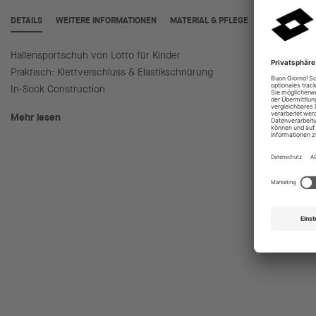
DETAILS
WEITERE INFORMATIONEN
MATERIAL & PFLEGE
Hallensportschuh von Lotto für Kinder
Sohle m
Praktisch: Klettverschluss & Elastikschnürung
Ideal fü
In-Sock Construction
Mehr lesen