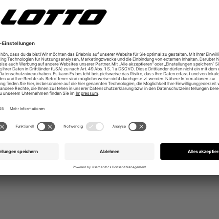
it rutschhemmender Profilierung
r Schule & Freizeit