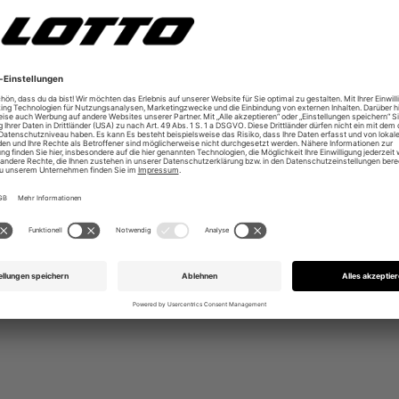
rofilierung und Flexkerben
band