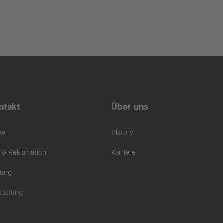
ntakt
Über uns
ce
History
& Reklamation
Karriere
rung
tattung