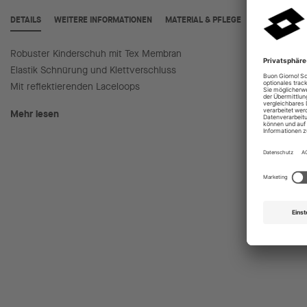
DETAILS
WEITERE INFORMATIONEN
MATERIAL & PFLEGE
Robuster Kinderschuh mit Tex Membran
Starke P
Elastik Schnürung und Klettverschluss
Fersen
Mit reflektierenden Laceloops
Mehr lesen