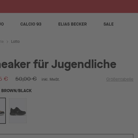
S
JO
CALCIO 93
ELIAS BECKER
SALE
Lotto
ite
eaker für Jugendliche
5 €
50,00 €
Größentabelle
inkl. MwSt.
BROWN/BLACK