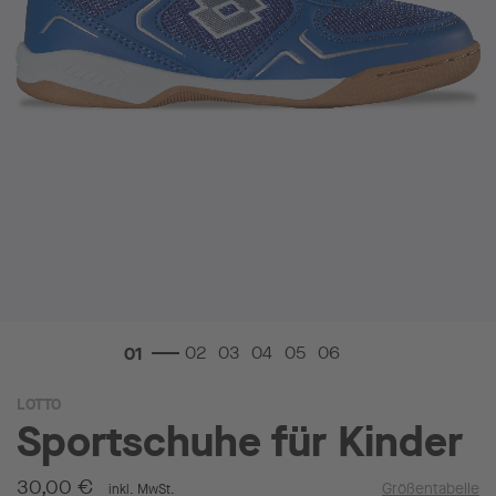
Zum
LOTTO
Anfang
Sportschuhe für Kinder
der
Bildgalerie
springen
30,00 €
Größentabelle
inkl. MwSt.