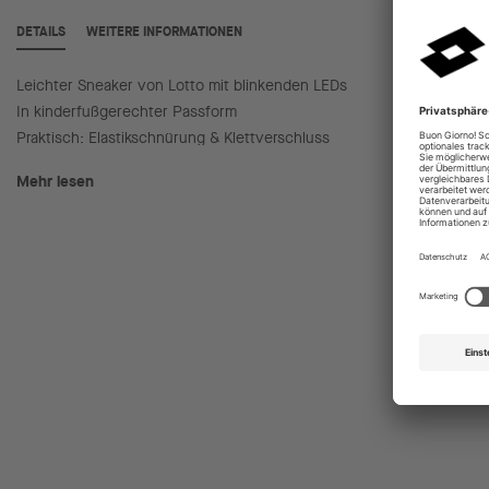
DETAILS
WEITERE INFORMATIONEN
Leichter Sneaker von Lotto mit blinkenden LEDs
Sohle a
In kinderfußgerechter Passform
Ideal fü
Praktisch: Elastikschnürung & Klettverschluss
Mehr lesen