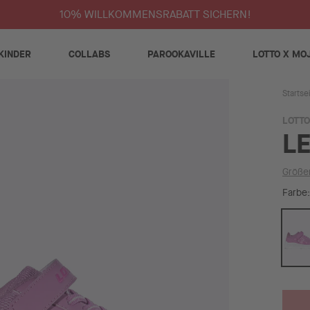
10% WILLKOMMENSRABATT SICHERN!
KINDER
COLLABS
PAROOKAVILLE
LOTTO X MO
Startse
LOTTO
LE
Größe
Farbe