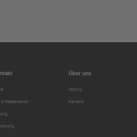
ntakt
Über uns
ce
History
& Reklamation
Karriere
rung
tattung