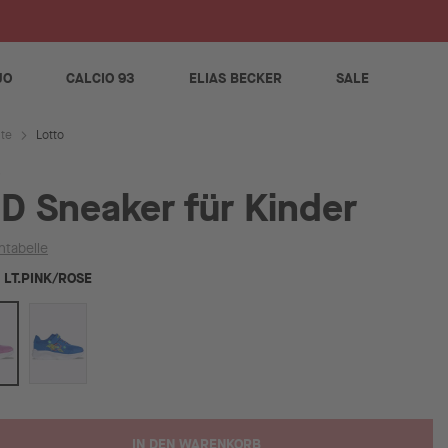
S
JO
CALCIO 93
ELIAS BECKER
SALE
Lotto
ite
D Sneaker für Kinder
ntabelle
LT.PINK/ROSE
IN DEN WARENKORB