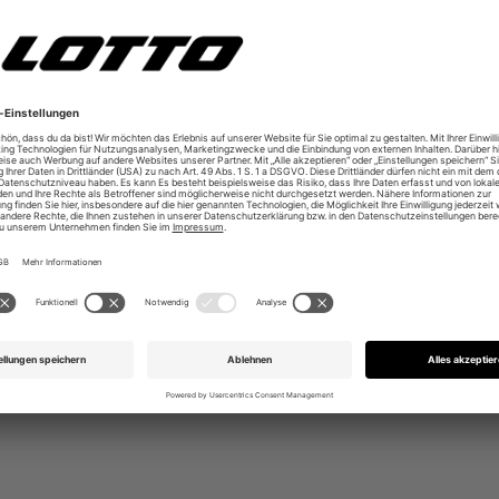
us leichtem Phylon
r Schule & Kindergarten