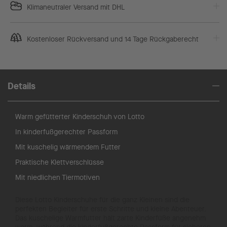
Klimaneutraler Versand mit DHL
Kostenloser Rückversand und 14 Tage Rückgaberecht
Details
Warm gefütterter Kinderschuh von Lotto
In kinderfußgerechter Passform
Mit kuschelig wärmendem Futter
Praktische Klettverschlüsse
Mit niedlichen Tiermotiven
Diese Lotto Kinderschuhe für die ganz Kleinen sind die
perfekten Begleiter für erste Schritte und kleine Abenteuer.
Das kuschelige Warmfutter hält zarte Kinderfüße angenehm