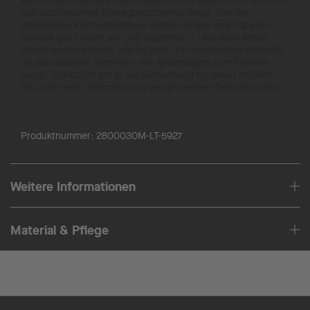
warm, während die kinderfußgerechte Passform für sicheren
Halt und maximale Bewegungsfreiheit sorgt. Dan der
praktischen Klettverschlüsse können Mama und Papa die
Schuhe ganz leicht an- und ausziehen – und auch kleine
Hände lernen schnell, wie es geht. Ein besonderes Highlight
ist das niedliche Tiermotiv, das Kinderaugen zum Strahlen
bringt. Zusätzlich sorgt das Fersenband für einen stabilen
Sitz und mehr Unterstützung bei den ersten Gehversuchen.
Produktnummer:
2800030M-LT-5927
Weitere Informationen
Material & Pflege