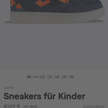
Zum
LOTTO
Anfang
Sneakers für Kinder
der
Bildgalerie
springen
40,00 €
Größentabelle
inkl. MwSt.