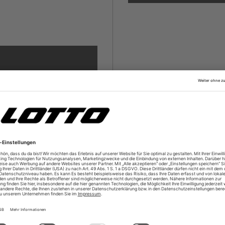
fälschte Links deine
deinen Account für seine
daher für deinen Log-In nur
i E-Mails, die dich zur