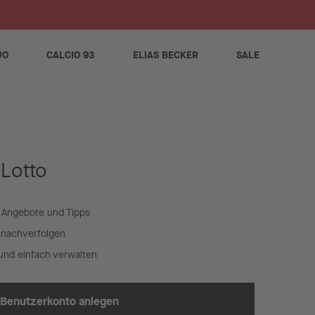
S
JO
CALCIO 93
ELIAS BECKER
SALE
 Lotto
 Angebote und Tipps
t nachverfolgen
und einfach verwalten
Benutzerkonto anlegen