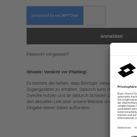
Anmelden
Passwort vergessen?
Hinweis: Vorsicht vor Phishing!
Es besteht die Gefahr, dass Betrüger versuchen, über ge
Zugangsdaten zu erhalten. Dadurch kann der Empfänger 
Zwecke nutzen und dir dadurch Schaden zufügen. Nutze 
den aktuellen Link über unsere Website und sei kritisch be
Eingabe deiner Daten auffordern.