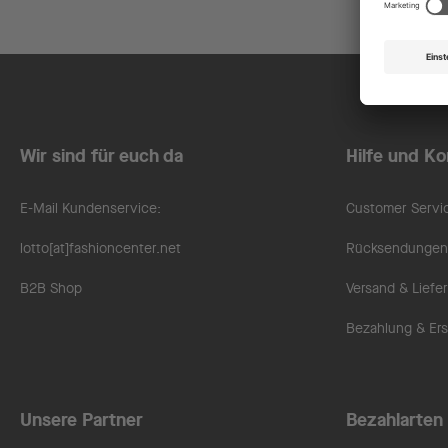
Wir sind für euch da
Hilfe und Ko
E-Mail Kundenservice:
Customer Servi
lotto[at]fashioncenter.net
Rücksendungen 
B2B Shop
Versand & Liefe
Bezahlung & Ers
Unsere Partner
Bezahlarten