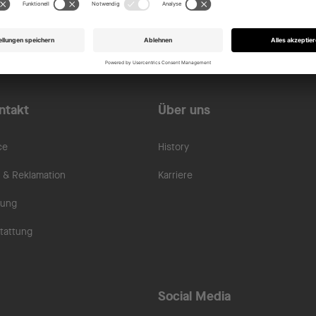
ntakt
Über uns
ce
History
& Reklamation
Karriere
rung
tattung
Social Media