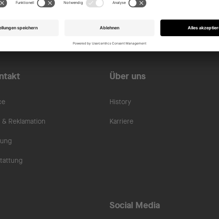
ntakt
Über uns
ce
History
& Reklamation
Karriere
rung
tattung
Social Media