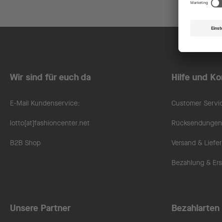
Wir sind für euch da
Hilfe und Ko
E-Mail Kundenservice:
Customer Servi
lotto[at]fashioncenter.net
Rücksendungen 
B2B Shop
Versand & Liefe
Bezahlung & Ers
Unsere Partner
Bezahlarten