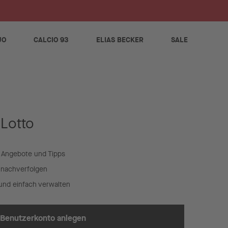
S
JO
CALCIO 93
ELIAS BECKER
SALE
 Lotto
 Angebote und Tipps
t nachverfolgen
und einfach verwalten
Benutzerkonto anlegen