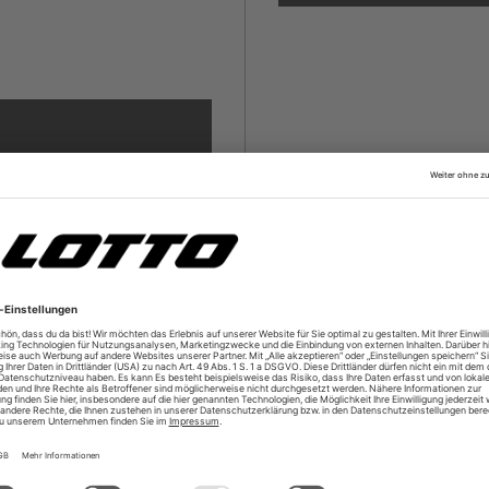
fälschte Links deine
deinen Account für seine
daher für deinen Log-In nur
i E-Mails, die dich zur