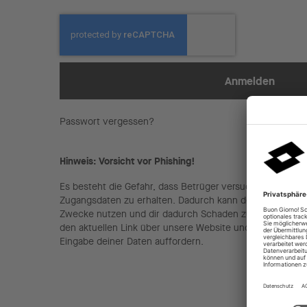
Anmelden
Passwort vergessen?
Hinweis: Vorsicht vor Phishing!
Es besteht die Gefahr, dass Betrüger versuchen, über ge
Zugangsdaten zu erhalten. Dadurch kann der Empfänger 
Zwecke nutzen und dir dadurch Schaden zufügen. Nutze 
den aktuellen Link über unsere Website und sei kritisch be
Eingabe deiner Daten auffordern.