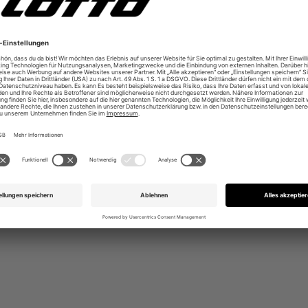
hwertigem Rib Kragen
r Sport & Freizeit