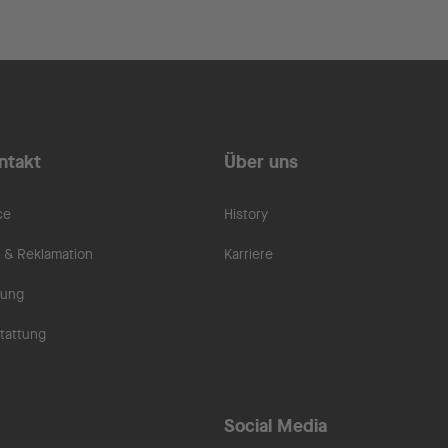
ntakt
Über uns
ce
History
& Reklamation
Karriere
rung
tattung
Social Media