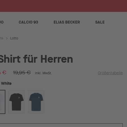
S
JO
CALCIO 93
ELIAS BECKER
SALE
Lotto
ite
Shirt für Herren
5 €
19,95 €
Größentabelle
inkl. MwSt.
White