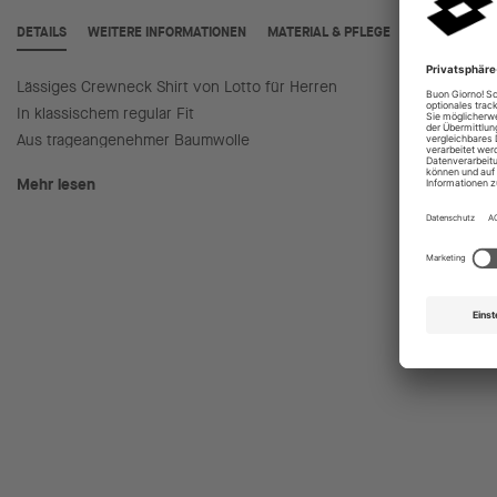
DETAILS
WEITERE INFORMATIONEN
MATERIAL & PFLEGE
Lässiges Crewneck Shirt von Lotto für Herren
Mit hoc
In klassischem regular Fit
Ideal fü
Aus trageangenehmer Baumwolle
Mehr lesen