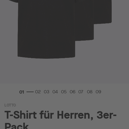
Zum
LOTTO
Anfang
T-Shirt für Herren, 3er-
der
Bildgalerie
Pack
springen