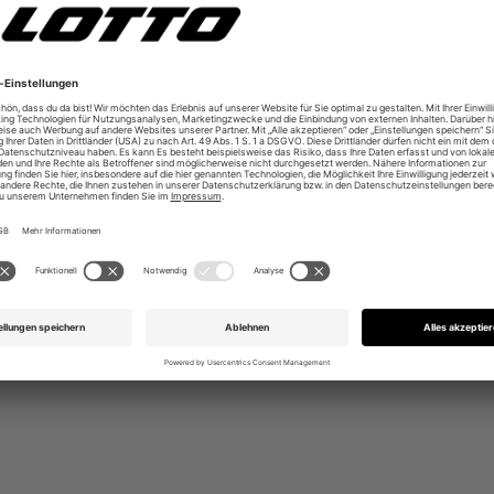
 Scalza Sohle mit Zero Drop
und Zungenband für besseren Halt