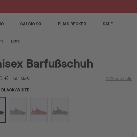
S
JO
CALCIO 93
ELIAS BECKER
SALE
Lotto
ite
isex Barfußschuh
0 €
Größentabelle
inkl. MwSt.
BLACK/WHITE