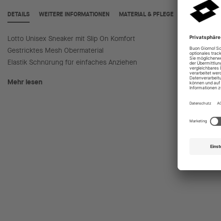
DETAILS
WEITERE INFORMATIONEN
MATERIAL & PFLEGE
Lotto Unisex Sneaker mit Slip On Komfort
Flexible
Gestricktes Mesh Obermaterial
Fersen 
Elastik Schnürung für einfaches Anziehen
Mehr lesen