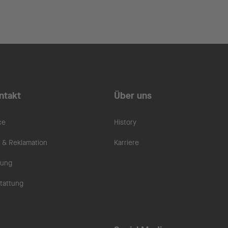
ntakt
Über uns
ce
History
& Reklamation
Karriere
rung
tattung