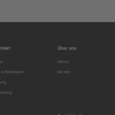
ntakt
Über uns
ce
History
& Reklamation
Karriere
rung
tattung