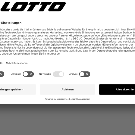
te Toebox für mehr Haltbarkeit
to Größensystem/ kinderfußgerechte Passform