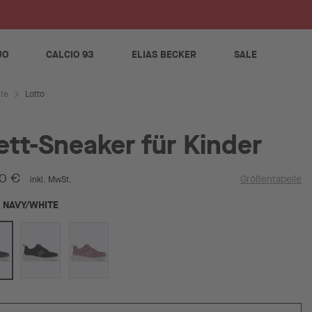
S
JO
CALCIO 93
ELIAS BECKER
SALE
Lotto
ite
ett-Sneaker für Kinder
0 €
Größentabelle
inkl. MwSt.
NAVY/WHITE