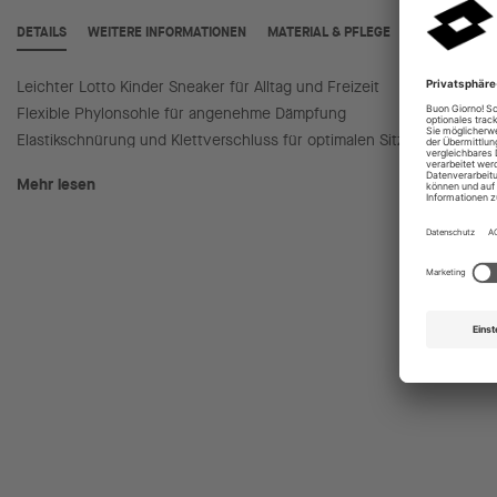
DETAILS
WEITERE INFORMATIONEN
MATERIAL & PFLEGE
Leichter Lotto Kinder Sneaker für Alltag und Freizeit
Verstärk
Flexible Phylonsohle für angenehme Dämpfung
Mit Lot
Elastikschnürung und Klettverschluss für optimalen Sitz
Mehr lesen