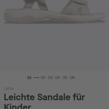
Zum
LOTTO
Anfang
Leichte Sandale für
der
Bildgalerie
Kinder
springen