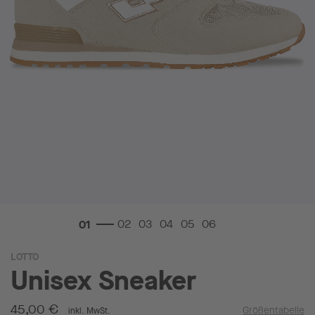
Zum
LOTTO
Anfang
Unisex Sneaker
der
Bildgalerie
springen
45,00 €
Größentabelle
inkl. MwSt.