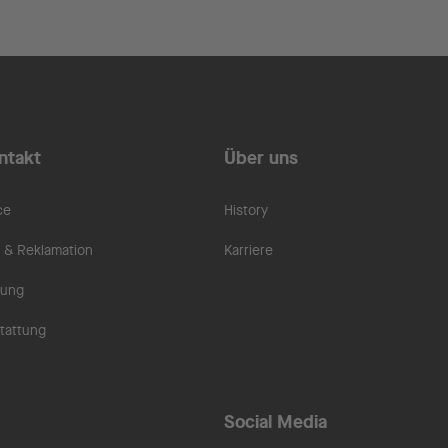
ntakt
Über uns
ce
History
& Reklamation
Karriere
rung
tattung
Social Media