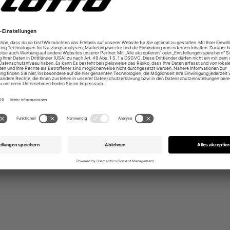
rs leichte Phylonsohle
r Sport & Freizeit