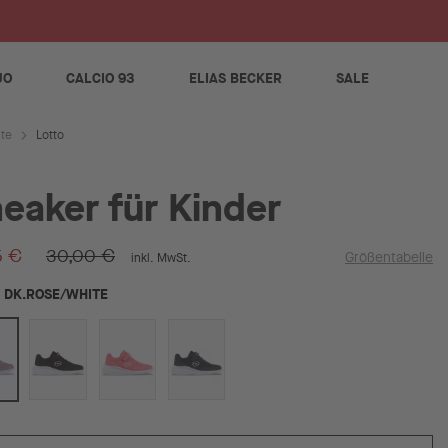
S
JO
CALCIO 93
ELIAS BECKER
SALE
Lotto
ite
eaker für Kinder
5 €
30,00 €
Größentabelle
inkl. MwSt.
DK.ROSE/WHITE