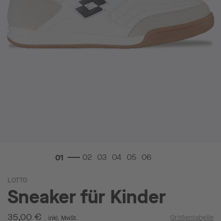
Zum
LOTTO
Anfang
Sneaker für Kinder
der
Bildgalerie
springen
35,00 €
Größentabelle
inkl. MwSt.