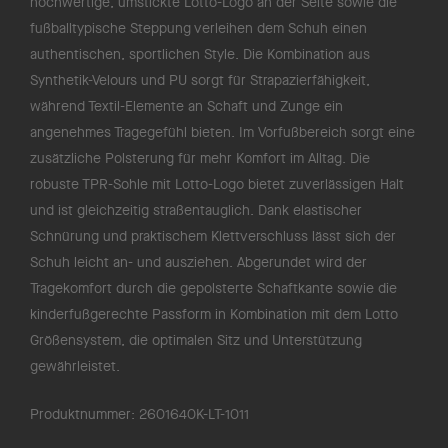
hochwertige, umstickte Lotto-Logo an der Seite sowie die
fußballtypische Steppung verleihen dem Schuh einen
authentischen, sportlichen Style. Die Kombination aus
Synthetik-Velours und PU sorgt für Strapazierfähigkeit,
während Textil-Elemente an Schaft und Zunge ein
angenehmes Tragegefühl bieten. Im Vorfußbereich sorgt eine
zusätzliche Polsterung für mehr Komfort im Alltag. Die
robuste TPR-Sohle mit Lotto-Logo bietet zuverlässigen Halt
und ist gleichzeitig straßentauglich. Dank elastischer
Schnürung und praktischem Klettverschluss lässt sich der
Schuh leicht an- und ausziehen. Abgerundet wird der
Tragekomfort durch die gepolsterte Schaftkante sowie die
kinderfußgerechte Passform in Kombination mit dem Lotto
Größensystem, die optimalen Sitz und Unterstützung
gewährleistet.
Produktnummer:
2601640K-LT-1011