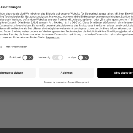
er Bund für zuverlässigen Halt
llover Design