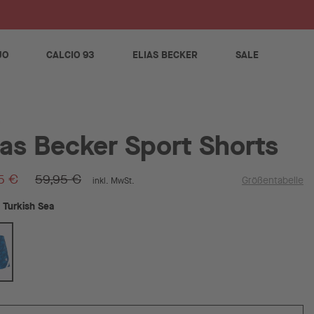
S
JO
CALCIO 93
ELIAS BECKER
SALE
ias Becker Sport Shorts
5 €
59,95 €
Größentabelle
inkl. MwSt.
Turkish Sea