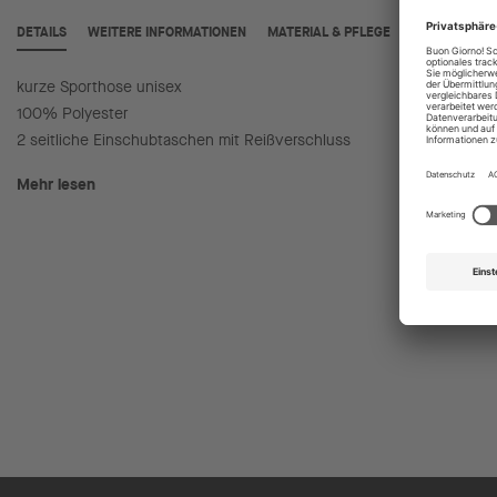
DETAILS
WEITERE INFORMATIONEN
MATERIAL & PFLEGE
kurze Sporthose unisex
elasisch
100% Polyester
LOTTO A
2 seitliche Einschubtaschen mit Reißverschluss
Mehr lesen