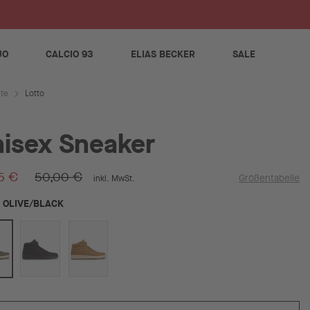
S
JO
CALCIO 93
ELIAS BECKER
SALE
Lotto
ite
isex Sneaker
5 €
50,00 €
Größentabelle
inkl. MwSt.
OLIVE/BLACK