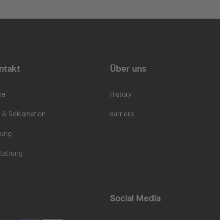
ntakt
Über uns
ce
History
& Reklamation
Karriere
rung
tattung
Social Media