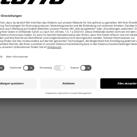
ktischem Fersenband
r die kältere Jahreszeit