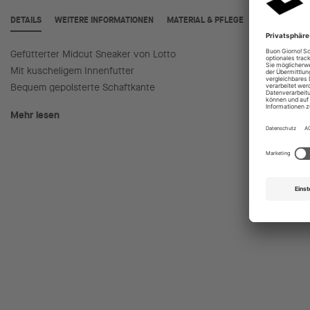
DETAILS
WEITERE INFORMATIONEN
MATERIAL & PFLEGE
Gefütterter Midcut Sneaker von Lotto
Mit pra
Mit kuscheligem Innenfutter
Ideal fü
Bequem gepolsterte Schaftkante
Mehr lesen